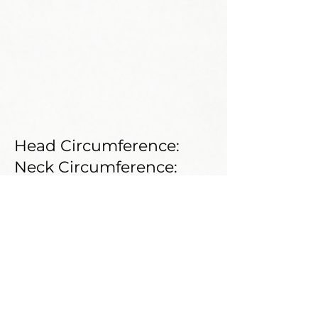
Head Circumference:
Neck Circumference:
Shoe Size:
Weight:
Shoulder:
Bust:
Waist:
Hips: