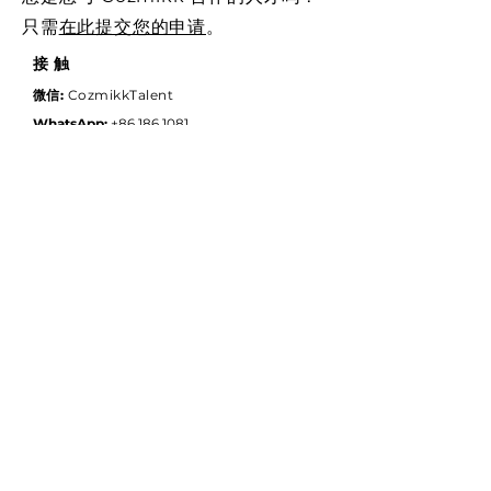
只需
在此提交您的申请
。
接触
微信:
CozmikkTalent
WhatsApp:
+86 186 1081
0073
电子邮件:
info@cozmikk.com
北京地址：
畅宇60产业园北院2栋206
北京市朝阳区广渠东路60号
100122
多伦多地址：
2305-352
Front St W,
Toronto, Ontario, M5V0K3
加拿大
订阅
注册我们的微信官方账号以接收
Cozmikk 新闻和更新。