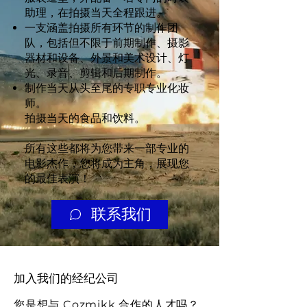
助理，在拍摄当天全程跟进。
一支涵盖拍摄所有环节的制作团
队，包括但不限于前期制作、摄影
器材和设备、外景和美术设计、灯
光、录音、剪辑和后期制作。
制作当天从头至尾的专职专业化妆
师。
拍摄当天的食品和饮料。
所有这些都将为您带来一部专业的
电影杰作，您将成为主角，展现您
的最佳表演！
联系我们
​加入我们的经纪公司
您是想与 Cozmikk 合作的人才吗？