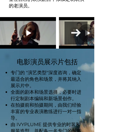
的老演员。
电影演员展示片包括
专门的 "演艺类型"深度咨询，确定
最适合的角色和场景，并将其纳入
展示片中。
全面的剧本和场景选择，必要时进
行定制剧本编辑和新场景创作。
在拍摄前和拍摄期间，由我们经验
丰富的专业表演教练进行一对一指
导。
由 IVYPLUME 提供专业的时装和
服装造型，并配备一名专门的时装