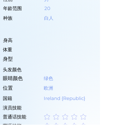
年龄范围
20
种族
白人
身高
体重
身型
头发颜色
眼睛颜色
绿色
位置
欧洲
国籍
Ireland {Republic}
演员技能
普通话技能
暫無評等
英语技能
暫無評等
其他语言