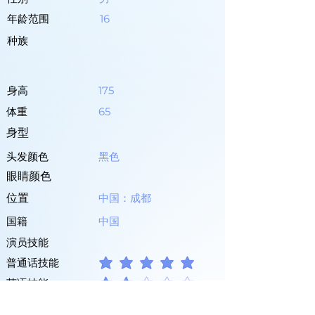
年龄范围
16
种族
身高
175
体重
65
身型
头发颜色
黑色
眼睛颜色
位置
中国：成都
国籍
中国
演员技能
普通话技能
平均評等為 5 ，滿分 5 分
英语技能
平均評等為 2 ，滿分 5 分
其他语言