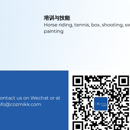
培训与技能
Horse riding, tennis, box, shooting, s
painting
ontact us on Wechat or at
nfo@cozmikk.com