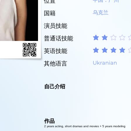
中国：广州
位置
乌克兰
国籍
演员技能
普通话技能
平均評等為 2 ，滿分 5 
英语技能
平均評等為 4 ，滿分 5 
Ukranian
其他语言
自己介绍
作品
2 years acting, short dramas and movies + 5 years modeling