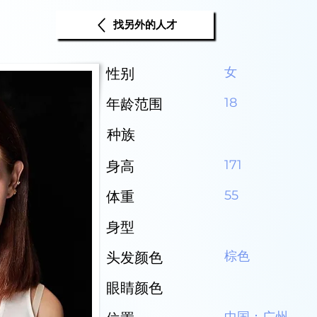
找另外的人才
女
性别
18
年龄范围
种族
171
身高
55
体重
身型
棕色
头发颜色
眼睛颜色