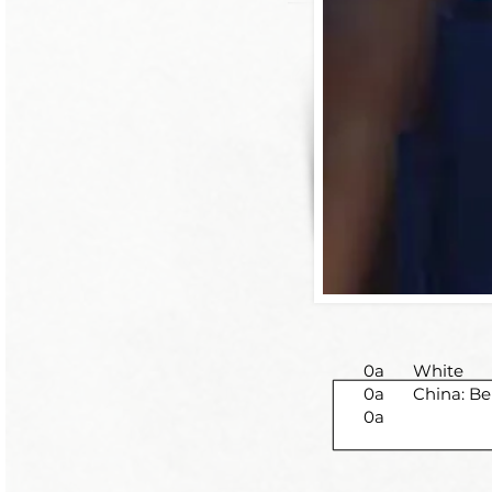
0a
White
0a
China: Be
0a