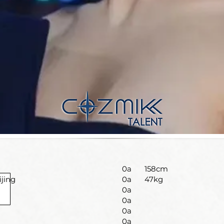
0a
158cm
ijing
0a
47kg
0a
0a
0a
0a