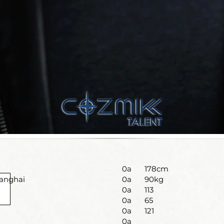
0a
178cm
hanghai
0a
90kg
0a
113
0a
65
0a
121
0a