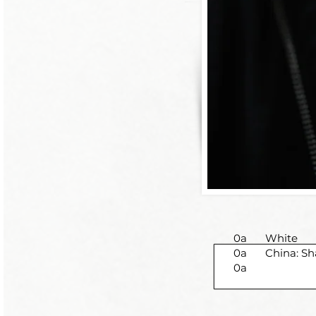
0a
White
0a
China: S
0a