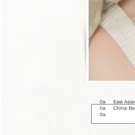
0a
East Asia
0a
China: Be
0a