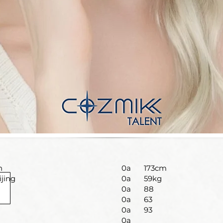
n
0a
173cm
ijing
0a
59kg
0a
88
0a
63
0a
93
0a