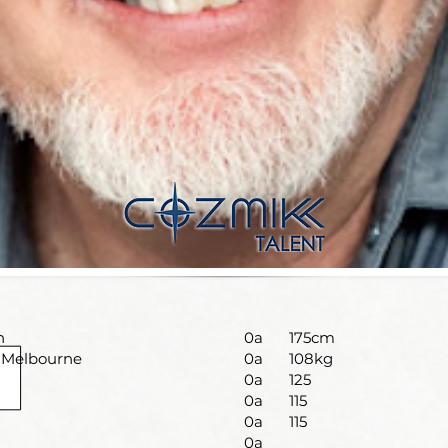
n
0a
175cm
: Melbourne
0a
108kg
0a
125
0a
115
0a
115
0a