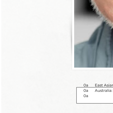
0a
East Asia
0a
Australia
0a