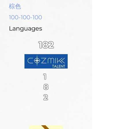
棕色
100-100-100
Languages
182
1
8
2