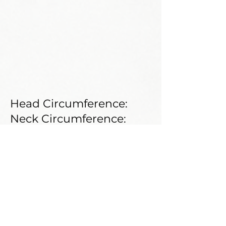
Head Circumference:
Neck Circumference:
Shoe Size:
Weight:
Shoulder:
Bust:
Waist:
Hips: