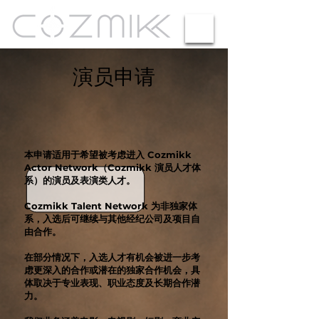
​演员申请
本申请适用于希望被考虑进入 Cozmikk
Actor Network（Cozmikk 演员人才体
系）的演员及表演类人才。
Cozmikk Talent Network 为非独家体
系，入选后可继续与其他经纪公司及项目自
由合作。
在部分情况下，入选人才有机会被进一步考
虑更深入的合作或潜在的独家合作机会，具
体取决于专业表现、职业态度及长期合作潜
力。