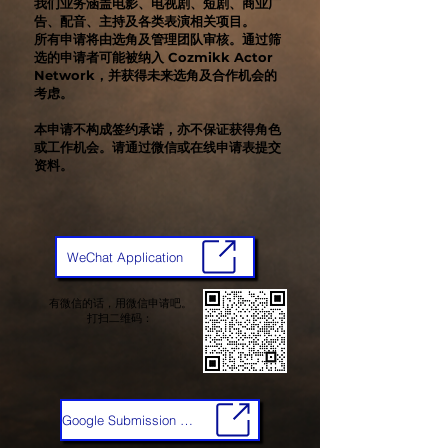
我们业务涵盖电影、电视剧、短剧、商业广
告、配音、主持及各类表演相关项目。
所有申请将由选角及管理团队审核。通过筛
选的申请者可能被纳入 Cozmikk Actor
Network，并获得未来选角及合作机会的
考虑。
本申请不构成签约承诺，亦不保证获得角色
或工作机会。请通过微信或在线申请表提交
资料。
WeChat Application
​有微信的话，用微信申请吧。
打扫二维码：
Google Submission Form