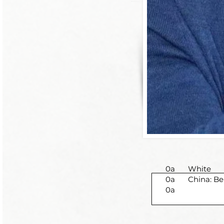
0a
White
0a
China: Be
0a