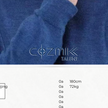
0a
180cm
ijing
0a
72kg
0a
0a
0a
0a