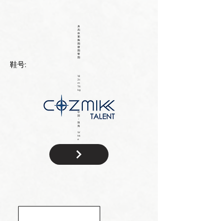
身
高:
体
重:
胸
围:
腰
围:
臀
围:
鞋号:
18
2c
m
76
kg
中
国
：
珠
海
W
hit
e
国
籍: