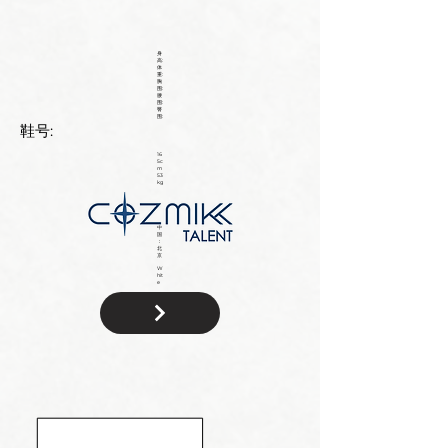
身
高:
体
重:
胸
围:
腰
围:
臀
围:
鞋号:
16
5c
m
53
kg
中
国
：
北
京
W
hit
e
国
籍: