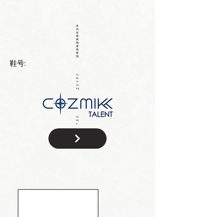
身
高:
体
重:
胸
围:
腰
围:
臀
围:
鞋号:
16
8c
m
54
kg
W
hit
e
国
籍: