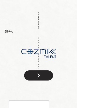
身
高:
体
重:
胸
围:
腰
围:
臀
围:
鞋号:
17
9c
m
64
kg
89
66
98
中
国
：
成
都
W
hit
e
国
籍: