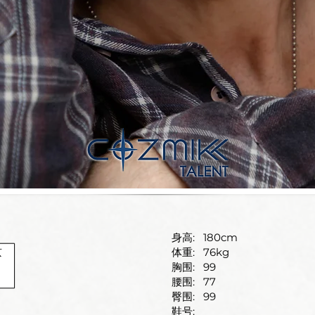
身高:
180cm
京
体重:
76kg
胸围:
99
腰围:
77
臀围:
99
鞋号: