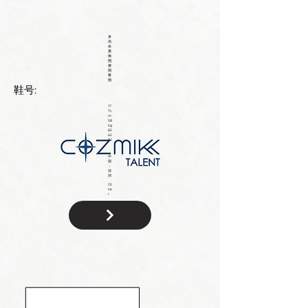
身
高:
体
重:
胸
围:
腰
围:
臀
围:
鞋号:
17
7c
m
58
kg
82
62
92
中
国
：
深
圳
Ot
he
r
国
籍: