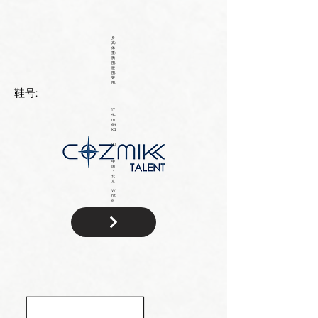
身
高:
体
重:
胸
围:
腰
围:
臀
围:
鞋号:
17
4c
m
64
kg
90
中
国
：
北
京
W
hit
e
国
籍: