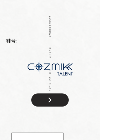
身
高:
体
重:
胸
围:
腰
围:
臀
围:
鞋号:
16
5c
m
55
kg
中
国
：
北
京
Ea
st
Asi
an
国
籍: