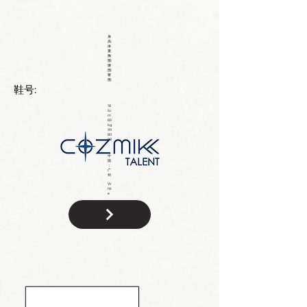
身
高:
体
重:
胸
围:
腰
围:
臀
围:
鞋号:
18
5c
m
83
kg
99
80
98
中
国
：
广
州
W
hit
e
国
籍: