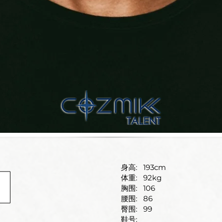
身高:
193cm
体重:
92kg
胸围:
106
腰围:
86
臀围:
99
鞋号: