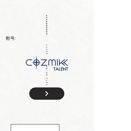
身
高:
体
重:
胸
围:
腰
围:
臀
围:
鞋号:
17
2c
m
69
kg
美
国
：
其
他
Ea
st
Asi
an
国
籍: