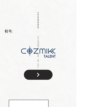
身
高:
体
重:
胸
围:
腰
围:
臀
围:
鞋号:
18
5c
m
68
kg
89
70
90
中
国
：
上
海
W
hit
e
国
籍: