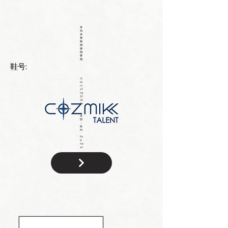
身
高:
体
重:
胸
围:
腰
围:
臀
围:
鞋号:
15
9c
m
47
kg
32
26
34
美
国
：
纽
约
Ea
st
Asi
an
国
籍: