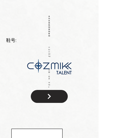
身
高:
体
重:
胸
围:
腰
围:
臀
围:
鞋号:
17
6c
m
60
kg
中
国
：
北
京
W
hit
e
国
籍: