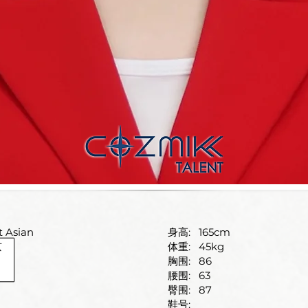
t Asian
身高:
165cm
京
体重:
45kg
胸围:
86
腰围:
63
臀围:
87
鞋号: