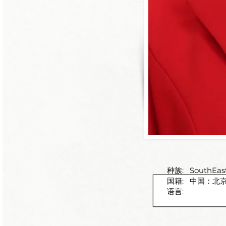
种族:
SouthEas
国籍:
中国：北
语言: