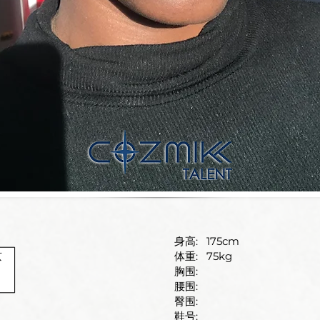
身高:
175cm
京
体重:
75kg
胸围:
腰围:
臀围:
鞋号: