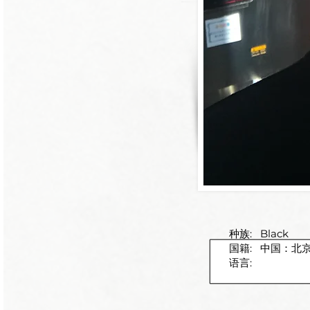
种族:
Black
国籍:
中国：北
语言: