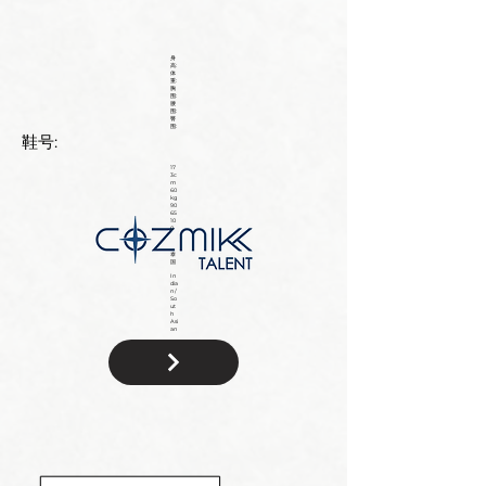
身
高:
体
重:
胸
围:
腰
围:
臀
围:
鞋号:
17
3c
m
60
kg
90
65
10
0
泰
国
In
dia
n /
So
ut
h
Asi
an
国
籍: