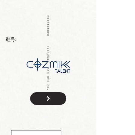
身
高:
体
重:
胸
围:
腰
围:
臀
围:
鞋号:
17
0c
m
45
kg
29
26
34
加
拿
大
：
温
哥
华
W
hit
e
国
籍: