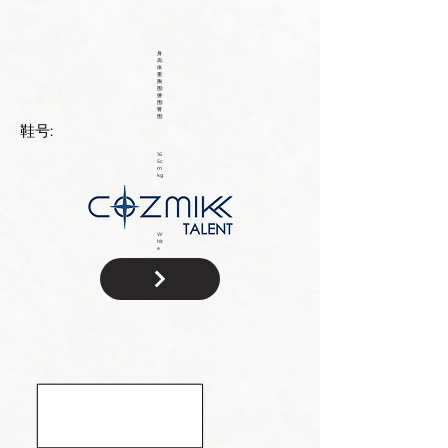
身
高:
体
重:
胸
围:
腰
围:
臀
围:
鞋号:
16
5c
m
kg
W
hit
e
国
籍: