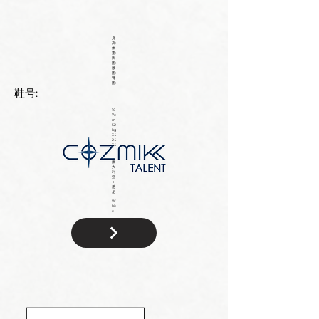
身
高:
体
重:
胸
围:
腰
围:
臀
围:
鞋号:
16
7c
m
52
kg
34
24
34
澳
大
利
亚
：
悉
尼
W
hit
e
国
籍: