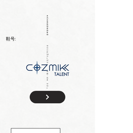
身
高:
体
重:
胸
围:
腰
围:
臀
围:
鞋号:
18
3c
m
81
kg
10
5
97
10
0
中
国
：
北
京
W
hit
e
国
籍: