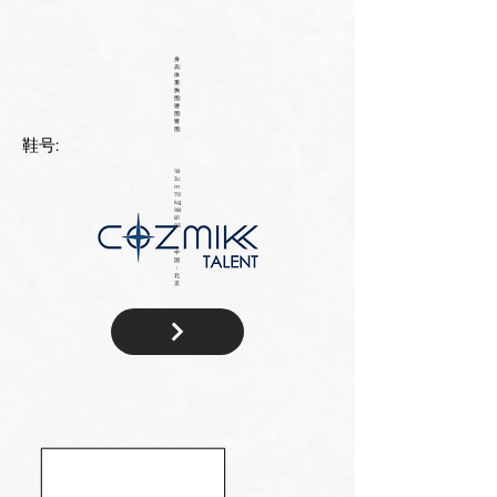
身
高:
体
重:
胸
围:
腰
围:
臀
围:
鞋号:
18
3c
m
70
kg
98
81
93
中
国
：
北
京
国
籍: