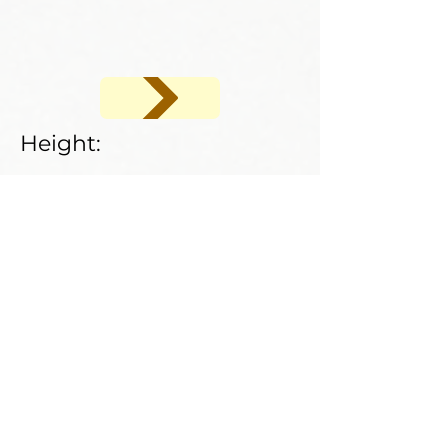
Height:
186
95
108
98
112