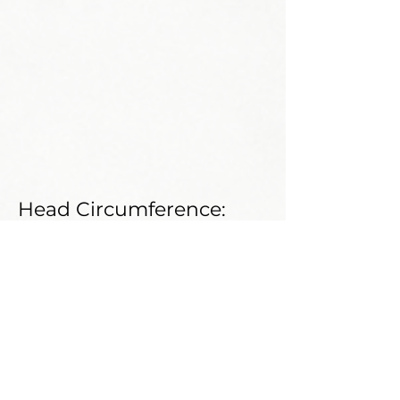
Head Circumference:
Neck Circumference:
Shoe Size:
Weight:
Shoulder:
Bust:
Waist: