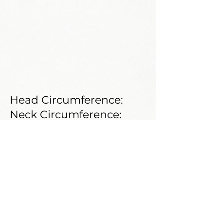
Head Circumference:
Neck Circumference:
Shoe Size:
Weight:
Shoulder:
Bust:
Waist:
Hips: