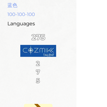
蓝色
100-100-100
Languages
275
2
7
5