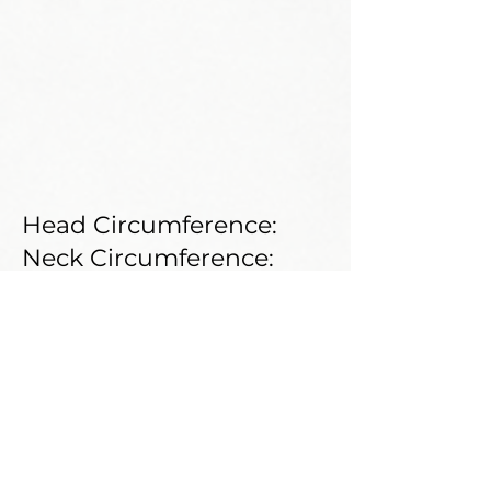
Head Circumference:
Neck Circumference:
Shoe Size:
Weight:
Shoulder:
Bust:
Waist:
Hips: