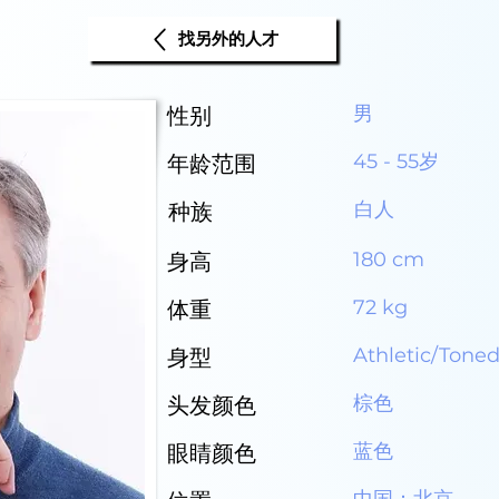
找另外的人才
男
性别
45 - 55岁
年龄范围
白人
种族
180 cm
身高
72 kg
体重
Athletic/Tone
身型
棕色
头发颜色
蓝色
眼睛颜色