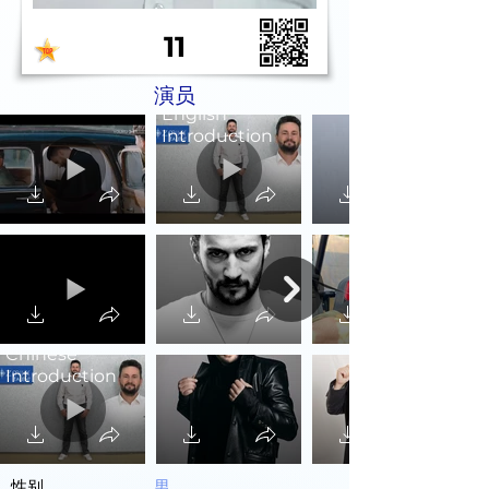
11
演员
English
Introduction
Chinese
Introduction
性别
男