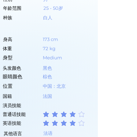
年龄范围
25 - 50岁
种族
白人
身高
173 cm
体重
72 kg
身型
Medium
头发颜色
黑色
眼睛颜色
棕色
位置
中国：北京
国籍
法国
演员技能
普通话技能
平均評等為 4 ，滿分 5 分
英语技能
平均評等為 4 ，滿分 5 分
法语
其他语言