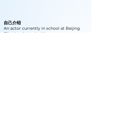
自己介绍
An actor currently in school at Beijing
Film Academy, looking
to expand my network in China.
北京电影学院的学生、现在北京发展。
作品
Film: Clipped, The Ring, First Comes
Love
TV: Legacies
Commercial: Home Depot, Publix, Delta
Theatre: Spring Awakening, Romeo and
Juliet, Macbeth, A Christmas Carol, The
Importance of Being Earnest
培训与技能
Undergraduate degree, professional
experience, currently
pursuing a master’s