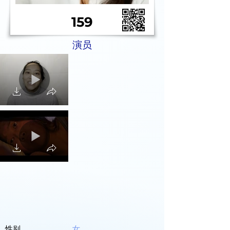
159
演员
性别
女