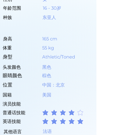
年龄范围
16 - 30岁
种族
东亚人
身高
165 cm
体重
55 kg
身型
Athletic/Toned
头发颜色
黑色
眼睛颜色
棕色
位置
中国：北京
国籍
美国
演员技能
普通话技能
平均評等為 4 ，滿分 5 分
英语技能
平均評等為 5 ，滿分 5 分
法语
其他语言