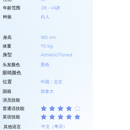
年龄范围
28 - 45岁
种族
白人
身高
180 cm
体重
70 kg
身型
Athletic/Toned
头发颜色
黑色
眼睛颜色
位置
中国：北京
国籍
加拿大
演员技能
普通话技能
平均評等為 4 ，滿分 5 分
英语技能
平均評等為 5 ，滿分 5 分
中文（粤语）
其他语言