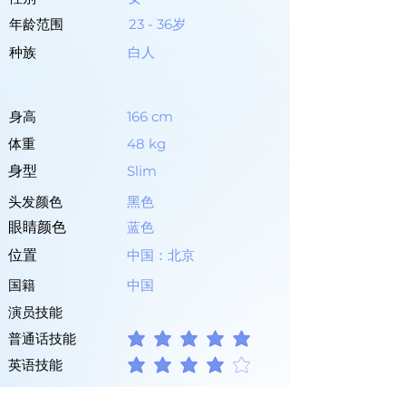
年龄范围
23 - 36岁
种族
白人
身高
166 cm
体重
48 kg
身型
Slim
头发颜色
黑色
眼睛颜色
蓝色
位置
中国：北京
国籍
中国
演员技能
普通话技能
平均評等為 5 ，滿分 5 分
英语技能
平均評等為 4 ，滿分 5 分
中文（粤语）
其他语言