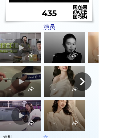
435
演员
性别
女